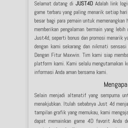
Selamat datang di
JUST4D
Adalah link log
game terbaru yang paling menarik setiap ha
besar bagi para pemain untuk memenangkan ha
memberikan pengalaman bermain yang lebih
Just4d, seperti bonus dan promosi menarik y
dengan kami sekarang dan nikmati sensasi 
Dengan Fitur Maxwin. Tim kami siap memban
platform kami. Kami selalu mengutamakan ke
informasi Anda aman bersama kami.
Mengapa 
Selain menjadi altenatif yang sempurna u
menakjubkan. Itulah sebabnya Just 4d menjad
tampilan grafik yang memukau, kami mengaja
dapat memainkan game 4D favorit Anda de