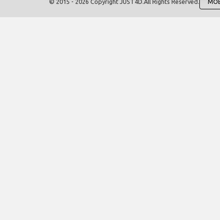
© 2015 - 2026 Copyright JUST4D.
All Rights Reserved.
MOB