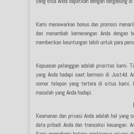
yang bisa Anda dapatkan dengan bergabung di
Kami menawarkan bonus dan promosi menari
dan menambah kemenangan Anda dengan bon
memberikan keuntungan lebih untuk para pema
Kepuasan pelanggan adalah prioritas kami. 
yang Anda hadapi saat bermain di Just4d. A
nomor telepon yang tertera di situs kami.
masalah yang Anda hadapi.
Keamanan dan privasi Anda adalah hal yang 
data pribadi Anda dan transaksi keuangan. 
Kami memahami betapa pentingnya privasi da