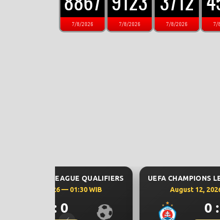
8867
9123
3712
4
7/8/2026
7/8/2026
7/8/2026
7/
UEFA CHAMPIONS LEAGUE QUALIFIERS
August 11, 2026 — 22:59 WIB
0 : 0