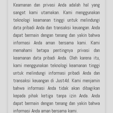
Keamanan dan privasi Anda adalah hal yang
sangat kami utamakan. Kami menggunakan
teknologi keamanan tinggi untuk melindungi
data pribadi Anda dan transaksi keuangan. Anda
dapat bermain dengan tenang dan yakin bahwa
informasi Anda aman bersama kami. Kami
memahami betapa pentingnya privasi dan
keamanan data pribadi Anda. Oleh karena itu,
kami menggunakan teknologi keamanan tinggi
untuk melindungi informasi pribadi Anda dan
transaksi keuangan di Just4d. Kami menjamin
bahwa informasi Anda tidak akan dibagikan
kepada pihak ketiga tanpa izin Anda. Anda
dapat bermain dengan tenang dan yakin bahwa
informasi Anda aman bersama kami.