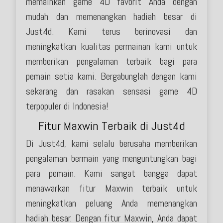
memainkan game 4D favorit Anda dengan
mudah dan memenangkan hadiah besar di
Just4d. Kami terus berinovasi dan
meningkatkan kualitas permainan kami untuk
memberikan pengalaman terbaik bagi para
pemain setia kami. Bergabunglah dengan kami
sekarang dan rasakan sensasi game 4D
terpopuler di Indonesia!
Fitur Maxwin Terbaik di Just4d
Di Just4d, kami selalu berusaha memberikan
pengalaman bermain yang menguntungkan bagi
para pemain. Kami sangat bangga dapat
menawarkan fitur Maxwin terbaik untuk
meningkatkan peluang Anda memenangkan
hadiah besar. Dengan fitur Maxwin, Anda dapat