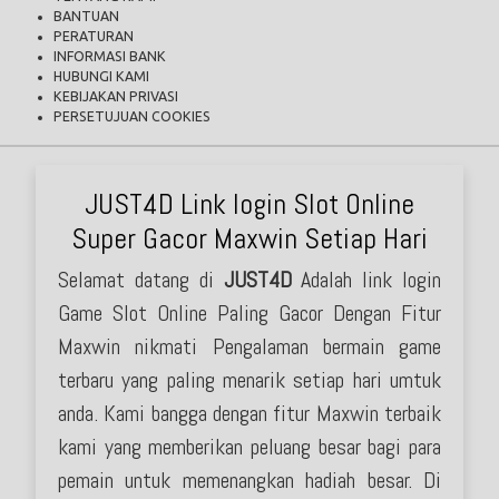
BANTUAN
PERATURAN
INFORMASI BANK
HUBUNGI KAMI
KEBIJAKAN PRIVASI
PERSETUJUAN COOKIES
JUST4D Link login Slot Online
Super Gacor Maxwin Setiap Hari
Selamat datang di
JUST4D
Adalah link login
Game Slot Online Paling Gacor Dengan Fitur
Maxwin nikmati Pengalaman bermain game
terbaru yang paling menarik setiap hari umtuk
anda. Kami bangga dengan fitur Maxwin terbaik
kami yang memberikan peluang besar bagi para
pemain untuk memenangkan hadiah besar. Di