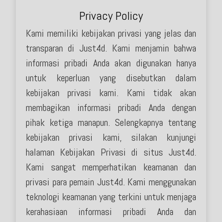
Privacy Policy
Kami memiliki kebijakan privasi yang jelas dan
transparan di Just4d. Kami menjamin bahwa
informasi pribadi Anda akan digunakan hanya
untuk keperluan yang disebutkan dalam
kebijakan privasi kami. Kami tidak akan
membagikan informasi pribadi Anda dengan
pihak ketiga manapun. Selengkapnya tentang
kebijakan privasi kami, silakan kunjungi
halaman Kebijakan Privasi di situs Just4d.
Kami sangat memperhatikan keamanan dan
privasi para pemain Just4d. Kami menggunakan
teknologi keamanan yang terkini untuk menjaga
kerahasiaan informasi pribadi Anda dan