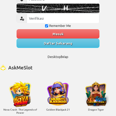
Remember Me
Masuk
Daftar Sekarang
Desktop
Wap
AskMeSlot
Nova Crash : The Legends of
Golden Blackjack 21
Dragon Tiger
Power