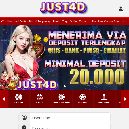
 Judi Online Resmi Terpercaya, Bandar Togel Online Terbesar, Slot, Live Casino, Tembak Ikan Online 
TOGEL
SLOT
LIVE CASINO
SPORT
ARCADE
SABU