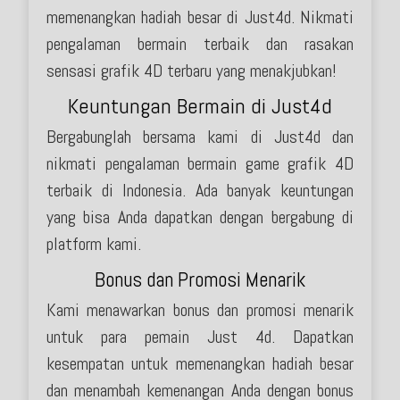
memenangkan hadiah besar di Just4d. Nikmati
pengalaman bermain terbaik dan rasakan
sensasi grafik 4D terbaru yang menakjubkan!
Keuntungan Bermain di Just4d
Bergabunglah bersama kami di Just4d dan
nikmati pengalaman bermain game grafik 4D
terbaik di Indonesia. Ada banyak keuntungan
yang bisa Anda dapatkan dengan bergabung di
platform kami.
Bonus dan Promosi Menarik
Kami menawarkan bonus dan promosi menarik
untuk para pemain Just 4d. Dapatkan
kesempatan untuk memenangkan hadiah besar
dan menambah kemenangan Anda dengan bonus