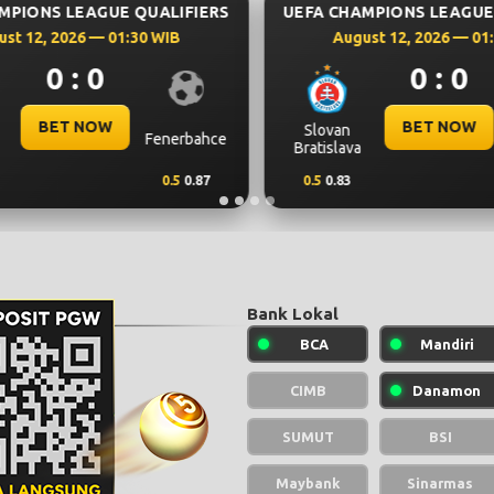
IERS
E-FOOTBALL F24 INTERNATIONAL
E-FO
FRIENDLY
August 8, 2026 — 06:00 WIB
1 : 1
Saint-
e-Li
oise
BET NOW
e-Argentina
e-Denmark
1.00
0.7
0.00
0.94
0.00
0.82
Bank Lokal
BCA
Mandiri
CIMB
Danamon
SUMUT
BSI
Maybank
Sinarmas