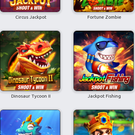
Circus Jackpot
Fortune Zombie
Dinosaur Tycoon II
Jackpot Fishing