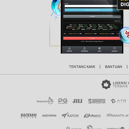
TENTANG KAMI
|
BANTUAN
|