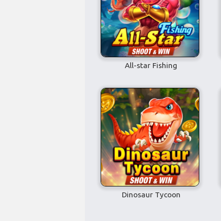
All-star Fishing
Dinosaur Tycoon