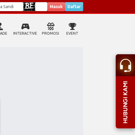
ine Teraman dan Terpercaya Dengan Proses Terpcepat
Selamat Datang d
Masuk
Daftar
ADE
INTERACTIVE
PROMOSI
EVENT