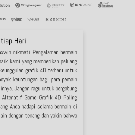
tiap Hari
axwin nikmati Pengalaman bermain
rbaik kami yang memberikan peluang
keunggulan grafik 4D terbaru untuk
nyak keuntungan bagi para pemain
ainnya. Jangan ragu untuk bergabung
 Altenatif Game Grafik 4D Paling
ang Anda hadapi selama bermain di
main dengan tenang dan yakin bahwa
4D