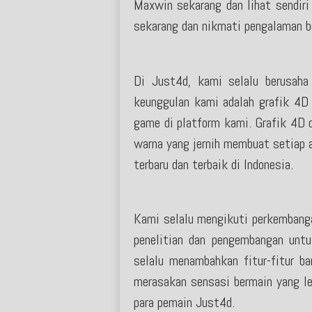
sekarang dan nikmati pengalaman b
Di Just4d, kami selalu berusah
keunggulan kami adalah grafik 4D
game di platform kami. Grafik 4D 
warna yang jernih membuat setiap a
terbaru dan terbaik di Indonesia.
Kami selalu mengikuti perkembanga
penelitian dan pengembangan unt
selalu menambahkan fitur-fitur b
merasakan sensasi bermain yang l
para pemain Just4d.