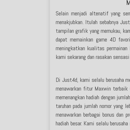
Selain menjadi altenatif yang s
menakjubkan. Itulah sebabnya Just 
tampilan grafik yang memukau, ka
dapat memainkan game 4D favori
meningkatkan kualitas permainan 
kami sekarang dan rasakan sensasi 
Di Just4d, kami selalu berusaha 
menawarkan fitur Maxwin terbaik 
memenangkan hadiah dengan jumlah 
taruhan pada jumlah nomor yang le
menawarkan berbagai bonus dan p
hadiah besar. Kami selalu berusah
Maxwin sekarang dan lihat sendiri