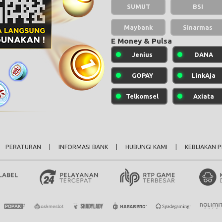
Maybank
Sinarmas
E Money & Pulsa
Jenius
DANA
GOPAY
LinkAja
Telkomsel
Axiata
PERATURAN
|
INFORMASI BANK
|
HUBUNGI KAMI
|
KEBIJAKAN P