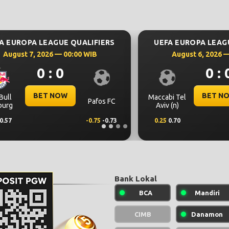
ERS
UEFA EUROPA LEAGUE QUALIFIERS
UE
August 7, 2026 — 00:45 WIB
0 : 0
BET NOW
ktas
PAOK
Anderlecht
Be
0.64
0.5
0.66
-0.5
-0.82
2.
Bank Lokal
BCA
Mandiri
CIMB
Danamon
SUMUT
BSI