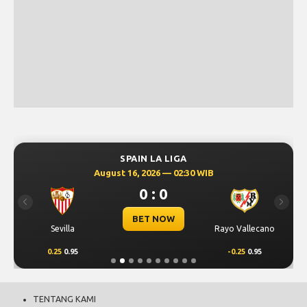
SPAIN LA LIGA
August 16, 2026 — 02:30 WIB
0 : 0
Previous
Next
BET NOW
Sevilla
Rayo Vallecano
0.25
0.95
-0.25
0.95
TENTANG KAMI