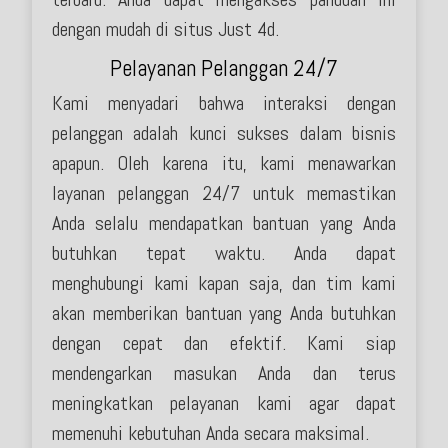
dengan mudah di situs Just 4d.
Pelayanan Pelanggan 24/7
Kami menyadari bahwa interaksi dengan
pelanggan adalah kunci sukses dalam bisnis
apapun. Oleh karena itu, kami menawarkan
layanan pelanggan 24/7 untuk memastikan
Anda selalu mendapatkan bantuan yang Anda
butuhkan tepat waktu. Anda dapat
menghubungi kami kapan saja, dan tim kami
akan memberikan bantuan yang Anda butuhkan
dengan cepat dan efektif. Kami siap
mendengarkan masukan Anda dan terus
meningkatkan pelayanan kami agar dapat
memenuhi kebutuhan Anda secara maksimal.