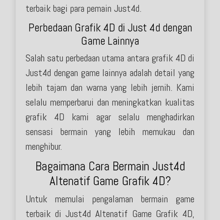
terbaik bagi para pemain Just4d.
Perbedaan Grafik 4D di Just 4d dengan
Game Lainnya
Salah satu perbedaan utama antara grafik 4D di
Just4d dengan game lainnya adalah detail yang
lebih tajam dan warna yang lebih jernih. Kami
selalu memperbarui dan meningkatkan kualitas
grafik 4D kami agar selalu menghadirkan
sensasi bermain yang lebih memukau dan
menghibur.
Bagaimana Cara Bermain Just4d
Altenatif Game Grafik 4D?
Untuk memulai pengalaman bermain game
terbaik di Just4d Altenatif Game Grafik 4D,