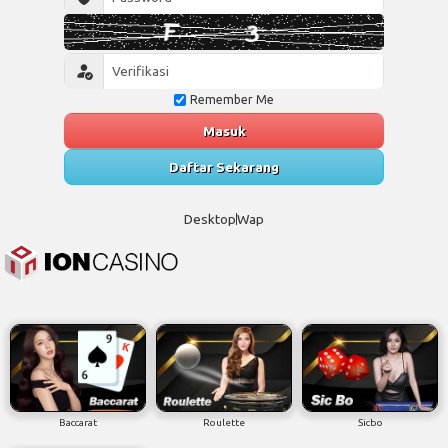
Remember Me
Masuk
Daftar Sekarang
Desktop
Wap
Baccarat
Roulette
Sicbo