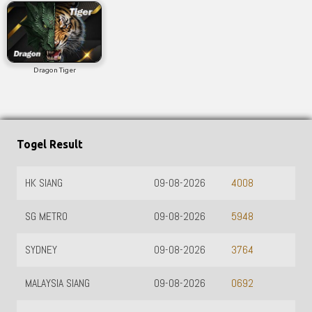
Dragon Tiger
Togel Result
HK SIANG
09-08-2026
4008
SG METRO
09-08-2026
5948
SYDNEY
09-08-2026
3764
MALAYSIA SIANG
09-08-2026
0692