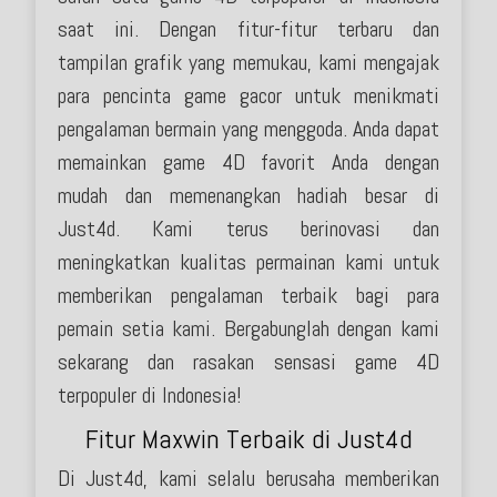
saat ini. Dengan fitur-fitur terbaru dan
tampilan grafik yang memukau, kami mengajak
para pencinta game gacor untuk menikmati
pengalaman bermain yang menggoda. Anda dapat
memainkan game 4D favorit Anda dengan
mudah dan memenangkan hadiah besar di
Just4d. Kami terus berinovasi dan
meningkatkan kualitas permainan kami untuk
memberikan pengalaman terbaik bagi para
pemain setia kami. Bergabunglah dengan kami
sekarang dan rasakan sensasi game 4D
terpopuler di Indonesia!
Fitur Maxwin Terbaik di Just4d
Di Just4d, kami selalu berusaha memberikan