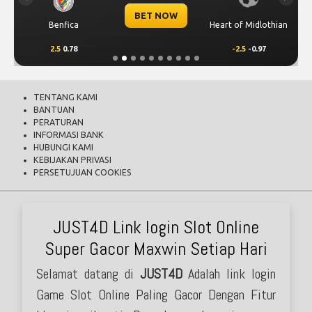
Previous
Next
BET NOW
Benfica
Heart of Midlothian
2.5
0.78
-2.5
-0.97
TENTANG KAMI
BANTUAN
PERATURAN
INFORMASI BANK
HUBUNGI KAMI
KEBIJAKAN PRIVASI
PERSETUJUAN COOKIES
JUST4D Link login Slot Online
Super Gacor Maxwin Setiap Hari
Selamat datang di
JUST4D
Adalah link login
Game Slot Online Paling Gacor Dengan Fitur