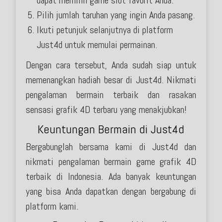
dapat memilih game slot favorit Anda.
Pilih jumlah taruhan yang ingin Anda pasang.
Ikuti petunjuk selanjutnya di platform
Just4d untuk memulai permainan.
Dengan cara tersebut, Anda sudah siap untuk
memenangkan hadiah besar di Just4d. Nikmati
pengalaman bermain terbaik dan rasakan
sensasi grafik 4D terbaru yang menakjubkan!
Keuntungan Bermain di Just4d
Bergabunglah bersama kami di Just4d dan
nikmati pengalaman bermain game grafik 4D
terbaik di Indonesia. Ada banyak keuntungan
yang bisa Anda dapatkan dengan bergabung di
platform kami.