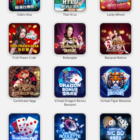
Odds HiLo
Thai Hi Lo
Lucky Wheel
Fish Prawn Crab
Belangkai
Baccarat Babes
Caribbean Saga
Virtual Dragon Bonus
Virtual Tiger Baccarat
Baccarat