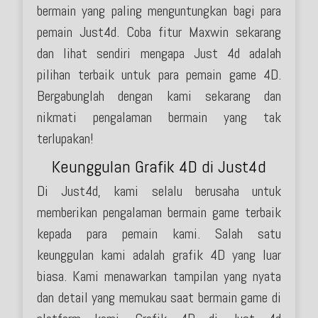
bermain yang paling menguntungkan bagi para
pemain Just4d. Coba fitur Maxwin sekarang
dan lihat sendiri mengapa Just 4d adalah
pilihan terbaik untuk para pemain game 4D.
Bergabunglah dengan kami sekarang dan
nikmati pengalaman bermain yang tak
terlupakan!
Keunggulan Grafik 4D di Just4d
Di Just4d, kami selalu berusaha untuk
memberikan pengalaman bermain game terbaik
kepada para pemain kami. Salah satu
keunggulan kami adalah grafik 4D yang luar
biasa. Kami menawarkan tampilan yang nyata
dan detail yang memukau saat bermain game di