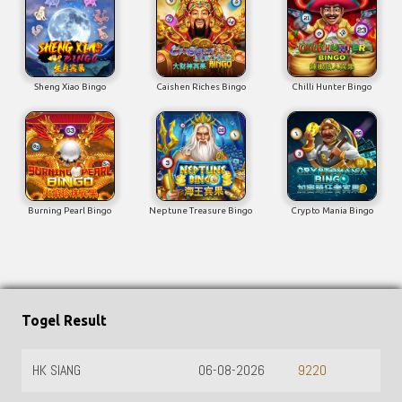
Sheng Xiao Bingo
Caishen Riches Bingo
Chilli Hunter Bingo
Burning Pearl Bingo
Neptune Treasure Bingo
Crypto Mania Bingo
Togel Result
HK SIANG
06-08-2026
9220