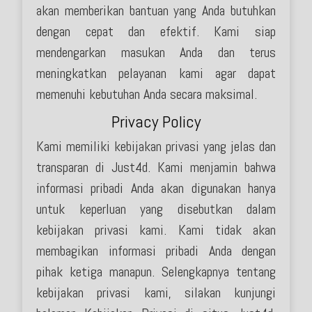
akan memberikan bantuan yang Anda butuhkan
dengan cepat dan efektif. Kami siap
mendengarkan masukan Anda dan terus
meningkatkan pelayanan kami agar dapat
memenuhi kebutuhan Anda secara maksimal.
Privacy Policy
Kami memiliki kebijakan privasi yang jelas dan
transparan di Just4d. Kami menjamin bahwa
informasi pribadi Anda akan digunakan hanya
untuk keperluan yang disebutkan dalam
kebijakan privasi kami. Kami tidak akan
membagikan informasi pribadi Anda dengan
pihak ketiga manapun. Selengkapnya tentang
kebijakan privasi kami, silakan kunjungi