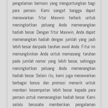
pengalaman bermain yang menguntungkan bagi
para pemain. Kami sangat bangga dapat
menawarkan fitur Maxwin terbaik untuk
meningkatkan peluang Anda memenangkan
hadiah besar. Dengan fitur Maxwin, Anda dapat
memenangkan hadiah dengan jumlah yang jauh
lebih besar daripada taruhan awal Anda. Fitur ini
memungkinkan Anda untuk memasang taruhan
pada jumlah nomor yang lebih besar, sehingga
meningkatkan peluang Anda memenangkan
hadiah besar. Selain itu, kami juga menawarkan
berbagai bonus dan promosi menarik untuk
memberi kesempatan lebih besar kepada para
pemain untuk memenangkan hadiah besar. Kami
selalu berusaha memberikan pengalaman