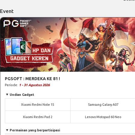
Event
PGSOFT : MERDEKA KE 81 !
Periode:
1 - 31 Agustus 2026
Undian Gadget
Xiaomi Redmi Note 15
Samsung Galaxy A07
Xiaomi Redmi Pad 2
Lenovo Motopad 60 Neo
Permainan yang berpartisipasi