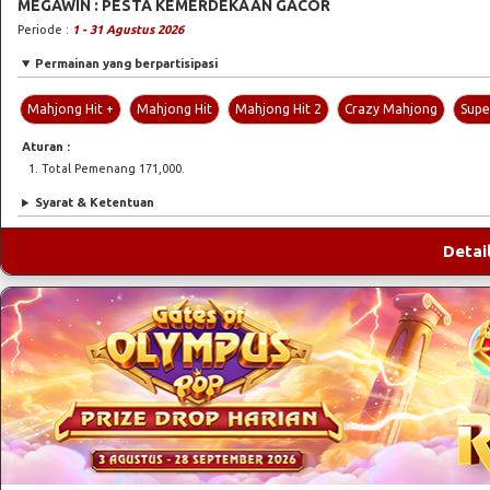
MEGAWIN : PESTA KEMERDEKAAN GACOR
Periode :
1 - 31 Agustus 2026
Permainan yang berpartisipasi
Mahjong Hit +
Mahjong Hit
Mahjong Hit 2
Crazy Mahjong
Supe
Aturan :
Total Pemenang 171,000.
Syarat & Ketentuan
Detai