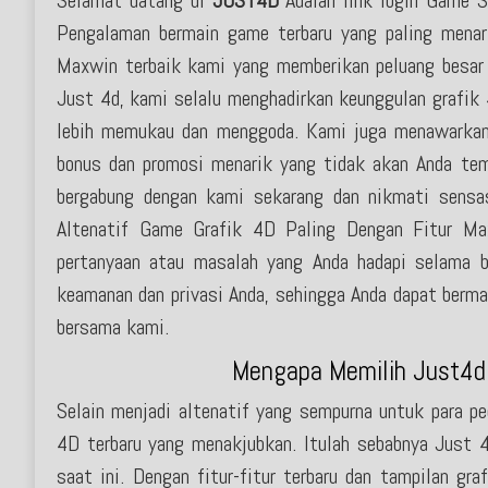
Selamat datang di
JUST4D
Adalah link login Game S
Pengalaman bermain game terbaru yang paling menar
Maxwin terbaik kami yang memberikan peluang besar 
Just 4d, kami selalu menghadirkan keunggulan grafik
lebih memukau dan menggoda. Kami juga menawarkan 
bonus dan promosi menarik yang tidak akan Anda tem
bergabung dengan kami sekarang dan nikmati sensa
Altenatif Game Grafik 4D Paling Dengan Fitur M
pertanyaan atau masalah yang Anda hadapi selama 
keamanan dan privasi Anda, sehingga Anda dapat berm
bersama kami.
Mengapa Memilih Just4d 
Selain menjadi altenatif yang sempurna untuk para p
4D terbaru yang menakjubkan. Itulah sebabnya Just 4
saat ini. Dengan fitur-fitur terbaru dan tampilan g