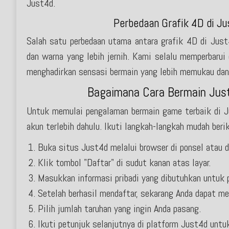
Just4d.
Perbedaan Grafik 4D di J
Salah satu perbedaan utama antara grafik 4D di Just
dan warna yang lebih jernih. Kami selalu memperbarui
menghadirkan sensasi bermain yang lebih memukau dan
Bagaimana Cara Bermain Just
Untuk memulai pengalaman bermain game terbaik di J
akun terlebih dahulu. Ikuti langkah-langkah mudah berik
Buka situs Just4d melalui browser di ponsel atau 
Klik tombol "Daftar" di sudut kanan atas layar.
Masukkan informasi pribadi yang dibutuhkan untuk 
Setelah berhasil mendaftar, sekarang Anda dapat me
Pilih jumlah taruhan yang ingin Anda pasang.
Ikuti petunjuk selanjutnya di platform Just4d untu