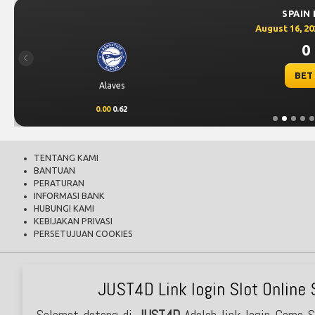
SPAIN 
August 16, 20
0 
Previous
BET
Alaves
0.00
0.62
TENTANG KAMI
BANTUAN
PERATURAN
INFORMASI BANK
HUBUNGI KAMI
KEBIJAKAN PRIVASI
PERSETUJUAN COOKIES
JUST4D Link login Slot Online