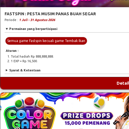
FASTSPIN : PESTA MUSIM PANAS BUAH SEGAR
Periode :
1 Juli - 31 Agustus 2026
Permainan yang berpartisipasi
Semua game Fastspin kecuali game Tembak Ikan
Aturan :
Total hadiah Rp 888,888,888.
1 EXP = Rp.16,500.
Syarat & Ketentuan
Detai