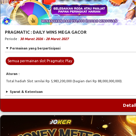
PRAGMATIC : DAILY WINS MEGA GACOR
Periode :
30 Maret 2026 - 28 Maret 2027
Permainan yang berpartisipasi
Semua permainan slot Pragmatic Play
Aturan :
Total hadiah Slot senilai Rp 5,983,200,000 (bagian dari Rp 88,000,000,000).
Syarat & Ketentuan
Detai