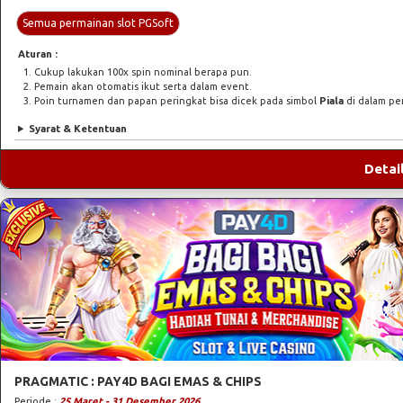
Semua permainan slot PGSoft
Aturan :
Cukup lakukan 100x spin nominal berapa pun.
Pemain akan otomatis ikut serta dalam event.
Poin turnamen dan papan peringkat bisa dicek pada simbol
Piala
di dalam pe
Syarat & Ketentuan
Detai
PRAGMATIC : PAY4D BAGI EMAS & CHIPS
Periode :
25 Maret - 31 Desember 2026