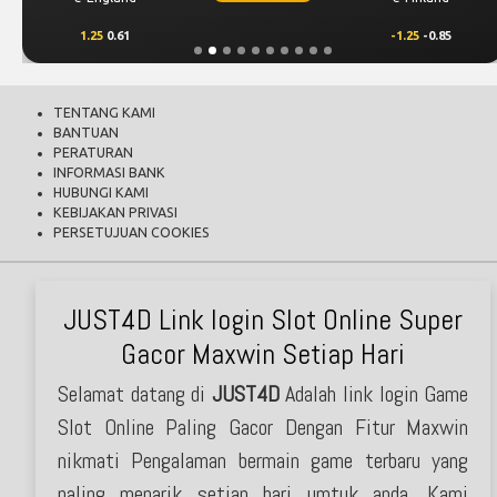
1.25
0.61
-1.25
-0.85
TENTANG KAMI
BANTUAN
PERATURAN
INFORMASI BANK
HUBUNGI KAMI
KEBIJAKAN PRIVASI
PERSETUJUAN COOKIES
JUST4D Link login Slot Online Super
Gacor Maxwin Setiap Hari
Selamat datang di
JUST4D
Adalah link login Game
Slot Online Paling Gacor Dengan Fitur Maxwin
nikmati Pengalaman bermain game terbaru yang
paling menarik setiap hari umtuk anda. Kami