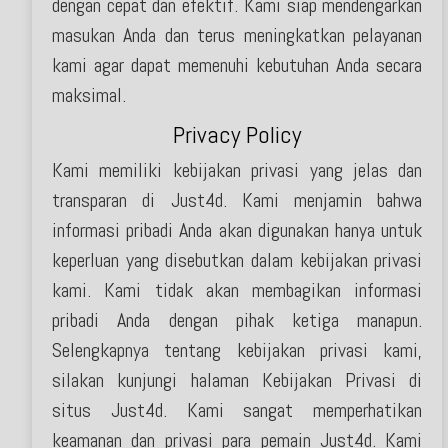
dengan cepat dan efektif. Kami siap mendengarkan
masukan Anda dan terus meningkatkan pelayanan
kami agar dapat memenuhi kebutuhan Anda secara
maksimal.
Privacy Policy
Kami memiliki kebijakan privasi yang jelas dan
transparan di Just4d. Kami menjamin bahwa
informasi pribadi Anda akan digunakan hanya untuk
keperluan yang disebutkan dalam kebijakan privasi
kami. Kami tidak akan membagikan informasi
pribadi Anda dengan pihak ketiga manapun.
Selengkapnya tentang kebijakan privasi kami,
silakan kunjungi halaman Kebijakan Privasi di
situs Just4d. Kami sangat memperhatikan
keamanan dan privasi para pemain Just4d. Kami