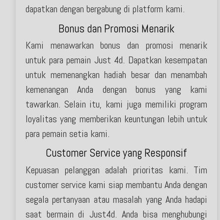
dapatkan dengan bergabung di platform kami.
Bonus dan Promosi Menarik
Kami menawarkan bonus dan promosi menarik
untuk para pemain Just 4d. Dapatkan kesempatan
untuk memenangkan hadiah besar dan menambah
kemenangan Anda dengan bonus yang kami
tawarkan. Selain itu, kami juga memiliki program
loyalitas yang memberikan keuntungan lebih untuk
para pemain setia kami.
Customer Service yang Responsif
Kepuasan pelanggan adalah prioritas kami. Tim
customer service kami siap membantu Anda dengan
segala pertanyaan atau masalah yang Anda hadapi
saat bermain di Just4d. Anda bisa menghubungi