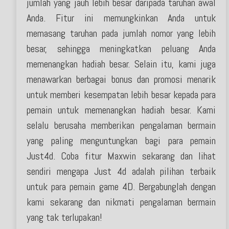
jumlah yang jauh lebih besar daripada taruhan awal
Anda. Fitur ini memungkinkan Anda untuk
memasang taruhan pada jumlah nomor yang lebih
besar, sehingga meningkatkan peluang Anda
memenangkan hadiah besar. Selain itu, kami juga
menawarkan berbagai bonus dan promosi menarik
untuk memberi kesempatan lebih besar kepada para
pemain untuk memenangkan hadiah besar. Kami
selalu berusaha memberikan pengalaman bermain
yang paling menguntungkan bagi para pemain
Just4d. Coba fitur Maxwin sekarang dan lihat
sendiri mengapa Just 4d adalah pilihan terbaik
untuk para pemain game 4D. Bergabunglah dengan
kami sekarang dan nikmati pengalaman bermain
yang tak terlupakan!