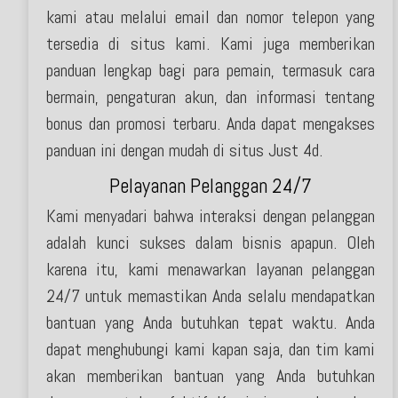
kami atau melalui email dan nomor telepon yang
tersedia di situs kami. Kami juga memberikan
panduan lengkap bagi para pemain, termasuk cara
bermain, pengaturan akun, dan informasi tentang
bonus dan promosi terbaru. Anda dapat mengakses
panduan ini dengan mudah di situs Just 4d.
Pelayanan Pelanggan 24/7
Kami menyadari bahwa interaksi dengan pelanggan
adalah kunci sukses dalam bisnis apapun. Oleh
karena itu, kami menawarkan layanan pelanggan
24/7 untuk memastikan Anda selalu mendapatkan
bantuan yang Anda butuhkan tepat waktu. Anda
dapat menghubungi kami kapan saja, dan tim kami
akan memberikan bantuan yang Anda butuhkan