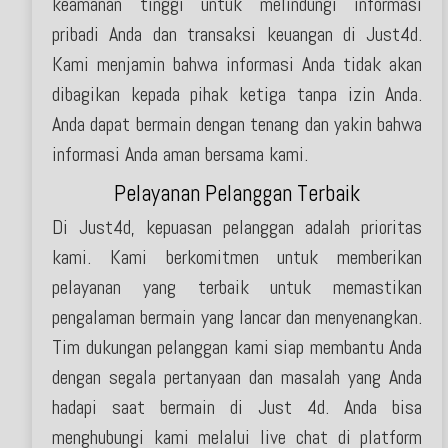
keamanan tinggi untuk melindungi informasi
pribadi Anda dan transaksi keuangan di Just4d.
Kami menjamin bahwa informasi Anda tidak akan
dibagikan kepada pihak ketiga tanpa izin Anda.
Anda dapat bermain dengan tenang dan yakin bahwa
informasi Anda aman bersama kami.
Pelayanan Pelanggan Terbaik
Di Just4d, kepuasan pelanggan adalah prioritas
kami. Kami berkomitmen untuk memberikan
pelayanan yang terbaik untuk memastikan
pengalaman bermain yang lancar dan menyenangkan.
Tim dukungan pelanggan kami siap membantu Anda
dengan segala pertanyaan dan masalah yang Anda
hadapi saat bermain di Just 4d. Anda bisa
menghubungi kami melalui live chat di platform