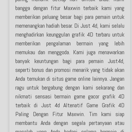
bangga dengan fitur Maxwin terbaik kami yang
memberikan peluang besar bagi para pemain untuk
memenangkan hadiah besar. Di Just 4d, kami selalu
menghadirkan keunggulan grafik 4D terbaru untuk
memberikan pengalaman bermain yang lebih
memukau dan menggoda. Kami juga menawarkan
banyak keuntungan bagi para pemain Just4d,
seperti bonus dan promosi menarik yang tidak akan
Anda temukan di situs game online lainnya. Jangan
ragu untuk bergabung dengan kami sekarang dan
nikmati sensasi bermain game gacor grafik 4D
terbaik di Just 4d Altenatif Game Grafik 4D
Paling Dengan Fitur Maxwin. Tim kami siap
membantu Anda dengan segala pertanyaan atau
masalah yang Anda hadapi selama bermain di