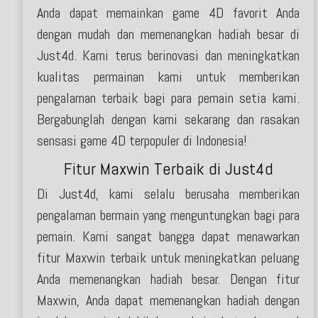
Anda dapat memainkan game 4D favorit Anda
dengan mudah dan memenangkan hadiah besar di
Just4d. Kami terus berinovasi dan meningkatkan
kualitas permainan kami untuk memberikan
pengalaman terbaik bagi para pemain setia kami.
Bergabunglah dengan kami sekarang dan rasakan
sensasi game 4D terpopuler di Indonesia!
Fitur Maxwin Terbaik di Just4d
Di Just4d, kami selalu berusaha memberikan
pengalaman bermain yang menguntungkan bagi para
pemain. Kami sangat bangga dapat menawarkan
fitur Maxwin terbaik untuk meningkatkan peluang
Anda memenangkan hadiah besar. Dengan fitur
Maxwin, Anda dapat memenangkan hadiah dengan