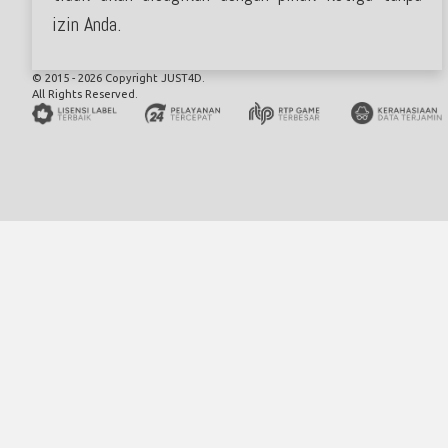
izin Anda.
© 2015 - 2026 Copyright JUST4D.
All Rights Reserved.