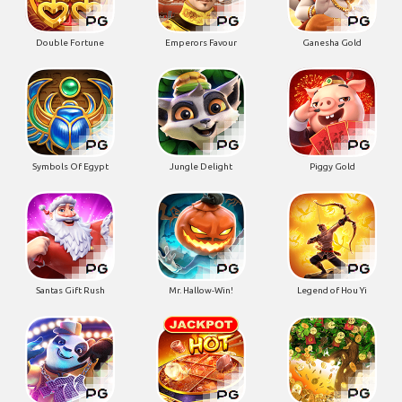
Double Fortune
Emperors Favour
Ganesha Gold
Symbols Of Egypt
Jungle Delight
Piggy Gold
Santas Gift Rush
Mr. Hallow-Win!
Legend of Hou Yi