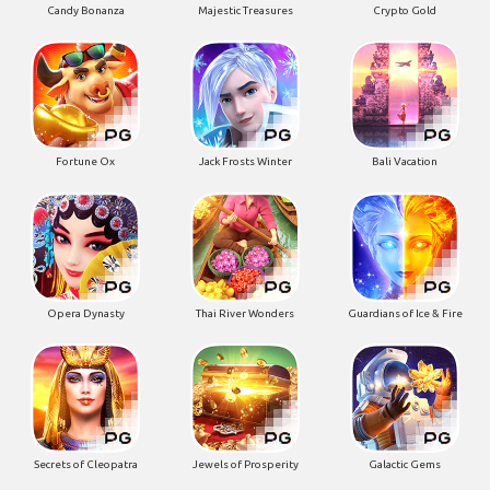
Candy Bonanza
Majestic Treasures
Crypto Gold
Fortune Ox
Jack Frosts Winter
Bali Vacation
Opera Dynasty
Thai River Wonders
Guardians of Ice & Fire
Secrets of Cleopatra
Jewels of Prosperity
Galactic Gems