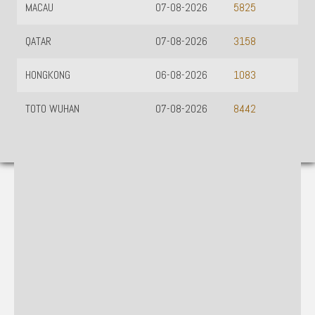
MACAU
07-08-2026
5825
QATAR
07-08-2026
3158
HONGKONG
06-08-2026
1083
TOTO WUHAN
07-08-2026
8442