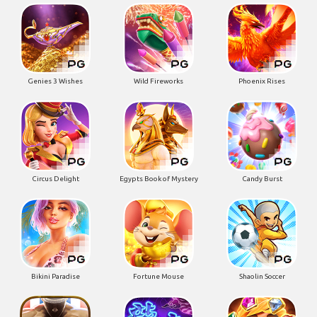
Genies 3 Wishes
Wild Fireworks
Phoenix Rises
Circus Delight
Egypts Book of Mystery
Candy Burst
Bikini Paradise
Fortune Mouse
Shaolin Soccer