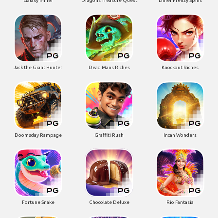
Galaxy Miner
Dragons Treasure Quest
Diner Frenzy Spins
Jack the Giant Hunter
Dead Mans Riches
Knockout Riches
Doomsday Rampage
Graffiti Rush
Incan Wonders
Fortune Snake
Chocolate Deluxe
Rio Fantasia