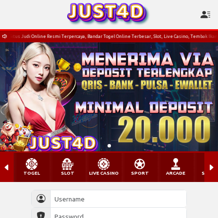
smi Terpercaya, Bandar Togel Online Terbesar, Slot, Live Casino, Tembak Ikan Online Teraman dan Te
TOGEL
SLOT
LIVE CASINO
SPORT
ARCADE
SABU