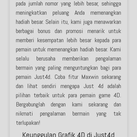
pada jumlah nomor yang lebih besar, sehingga
meningkatkan peluang Anda memenangkan
hadiah besar. Selain itu, kami juga menawarkan
berbagai bonus dan promosi menarik untuk
memberi kesempatan lebih besar kepada para
pemain untuk memenangkan hadiah besar. Kami
selalu berusaha memberikan pengalaman
bermain yang paling menguntungkan bagi para
pemain Just4d. Coba fitur Maxwin sekarang
dan lihat sendiri mengapa Just 4d adalah
pilihan terbaik untuk para pemain game 4D.
Bergabunglah dengan kami sekarang dan
nikmati pengalaman bermain yang tak
terlupakan!
Keunggulan Grafik 4D di Just4d