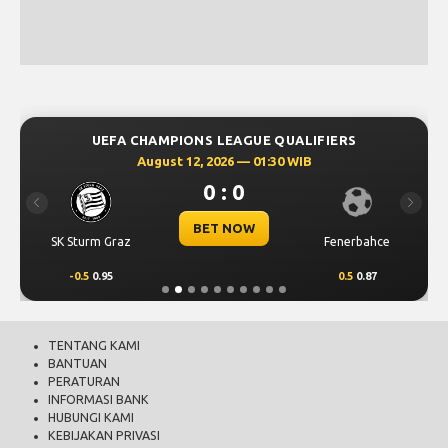
UEFA CHAMPIONS LEAGUE QUALIFIERS
August 12, 2026 — 01:30 WIB
0 : 0
Previous
Next
BET NOW
SK Sturm Graz
Fenerbahce
-0.5
0.95
0.5
0.87
TENTANG KAMI
BANTUAN
PERATURAN
INFORMASI BANK
HUBUNGI KAMI
KEBIJAKAN PRIVASI