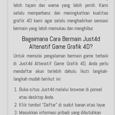
lebih tajam dan warna yang lebih jernih. Kami
selalu memperbarui dan meningkatkan kualitas
grafik 4D kami agar selalu menghadirkan sensasi
bermain yang lebih memukau dan menghibur.
Bagaimana Cara Bermain Just4d
Altenatif Game Grafik 4D?
Untuk memulai pengalaman bermain game terbaik
di Just4d Altenatif Game Grafik 4D, Anda perlu
mendaftar akun terlebih dahulu. Ikuti langkah-
langkah mudah berikut ini:
Buka situs Just4d melalui browser di ponsel
atau desktop Anda.
Klik tombol "Daftar" di sudut kanan atas layar.
Masukkan informasi pribadi yang dibutuhkan