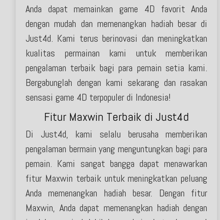
Anda dapat memainkan game 4D favorit Anda
dengan mudah dan memenangkan hadiah besar di
Just4d. Kami terus berinovasi dan meningkatkan
kualitas permainan kami untuk memberikan
pengalaman terbaik bagi para pemain setia kami.
Bergabunglah dengan kami sekarang dan rasakan
sensasi game 4D terpopuler di Indonesia!
Fitur Maxwin Terbaik di Just4d
Di Just4d, kami selalu berusaha memberikan
pengalaman bermain yang menguntungkan bagi para
pemain. Kami sangat bangga dapat menawarkan
fitur Maxwin terbaik untuk meningkatkan peluang
Anda memenangkan hadiah besar. Dengan fitur
Maxwin, Anda dapat memenangkan hadiah dengan