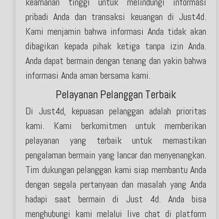
keamanan tinggi untuk melindungi informasi
pribadi Anda dan transaksi keuangan di Just4d.
Kami menjamin bahwa informasi Anda tidak akan
dibagikan kepada pihak ketiga tanpa izin Anda.
Anda dapat bermain dengan tenang dan yakin bahwa
informasi Anda aman bersama kami.
Pelayanan Pelanggan Terbaik
Di Just4d, kepuasan pelanggan adalah prioritas
kami. Kami berkomitmen untuk memberikan
pelayanan yang terbaik untuk memastikan
pengalaman bermain yang lancar dan menyenangkan.
Tim dukungan pelanggan kami siap membantu Anda
dengan segala pertanyaan dan masalah yang Anda
hadapi saat bermain di Just 4d. Anda bisa
menghubungi kami melalui live chat di platform