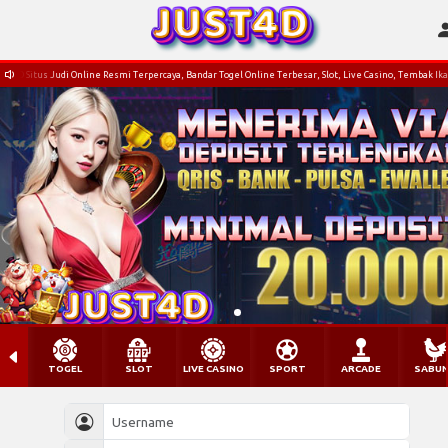
s Judi Online Resmi Terpercaya, Bandar Togel Online Terbesar, Slot, Live Casino, Tembak Ikan Online
TOGEL
SLOT
LIVE CASINO
SPORT
ARCADE
SABU