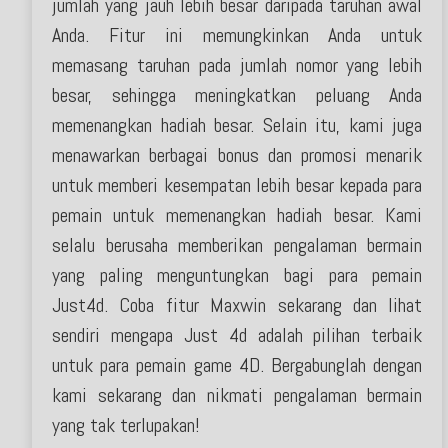
jumlah yang jauh lebih besar daripada taruhan awal
Anda. Fitur ini memungkinkan Anda untuk
memasang taruhan pada jumlah nomor yang lebih
besar, sehingga meningkatkan peluang Anda
memenangkan hadiah besar. Selain itu, kami juga
menawarkan berbagai bonus dan promosi menarik
untuk memberi kesempatan lebih besar kepada para
pemain untuk memenangkan hadiah besar. Kami
selalu berusaha memberikan pengalaman bermain
yang paling menguntungkan bagi para pemain
Just4d. Coba fitur Maxwin sekarang dan lihat
sendiri mengapa Just 4d adalah pilihan terbaik
untuk para pemain game 4D. Bergabunglah dengan
kami sekarang dan nikmati pengalaman bermain
yang tak terlupakan!