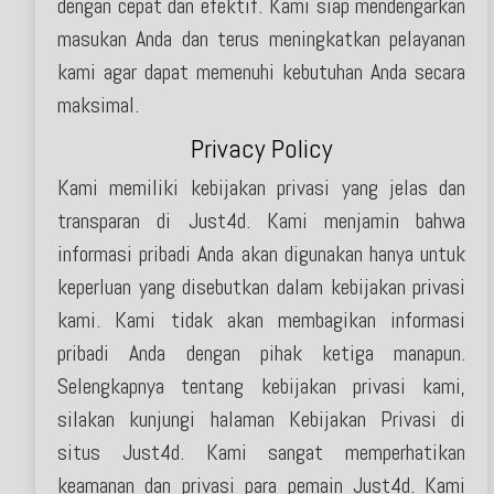
dengan cepat dan efektif. Kami siap mendengarkan
masukan Anda dan terus meningkatkan pelayanan
kami agar dapat memenuhi kebutuhan Anda secara
maksimal.
Privacy Policy
Kami memiliki kebijakan privasi yang jelas dan
transparan di Just4d. Kami menjamin bahwa
informasi pribadi Anda akan digunakan hanya untuk
keperluan yang disebutkan dalam kebijakan privasi
kami. Kami tidak akan membagikan informasi
pribadi Anda dengan pihak ketiga manapun.
Selengkapnya tentang kebijakan privasi kami,
silakan kunjungi halaman Kebijakan Privasi di
situs Just4d. Kami sangat memperhatikan
keamanan dan privasi para pemain Just4d. Kami