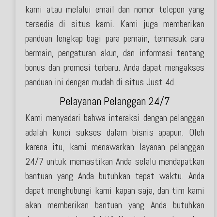
kami atau melalui email dan nomor telepon yang
tersedia di situs kami. Kami juga memberikan
panduan lengkap bagi para pemain, termasuk cara
bermain, pengaturan akun, dan informasi tentang
bonus dan promosi terbaru. Anda dapat mengakses
panduan ini dengan mudah di situs Just 4d.
Pelayanan Pelanggan 24/7
Kami menyadari bahwa interaksi dengan pelanggan
adalah kunci sukses dalam bisnis apapun. Oleh
karena itu, kami menawarkan layanan pelanggan
24/7 untuk memastikan Anda selalu mendapatkan
bantuan yang Anda butuhkan tepat waktu. Anda
dapat menghubungi kami kapan saja, dan tim kami
akan memberikan bantuan yang Anda butuhkan