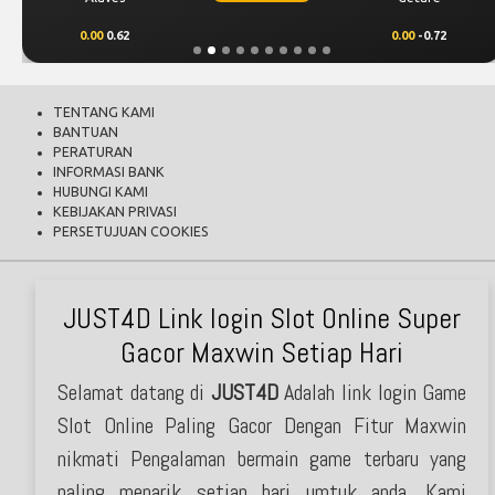
0.00
0.62
0.00
-0.72
TENTANG KAMI
BANTUAN
PERATURAN
INFORMASI BANK
HUBUNGI KAMI
KEBIJAKAN PRIVASI
PERSETUJUAN COOKIES
JUST4D Link login Slot Online Super
Gacor Maxwin Setiap Hari
Selamat datang di
JUST4D
Adalah link login Game
Slot Online Paling Gacor Dengan Fitur Maxwin
nikmati Pengalaman bermain game terbaru yang
paling menarik setiap hari umtuk anda. Kami