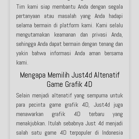
Tim kami siap membantu Anda dengan segala
pertanyaan atau masalah yang Anda hadapi
selama bermain di platform kami. Kami selalu
mengutamakan keamanan dan privasi Anda,
sehingga Anda dapat bermain dengan tenang dan
yakin bahwa informasi Anda aman bersama
kami.
Mengapa Memilih Just4d Altenatif
Game Grafik 4D
Selain menjadi altenatif yang sempurna untuk
para pecinta game grafik 4D, Just4d juga
menawarkan grafik 4D terbaru yang
menakjubkan. Itulah sebabnya Just 4d menjadi
salah satu game 4D terpopuler di Indonesia