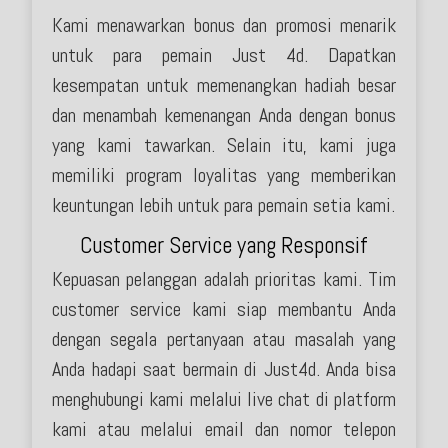
Kami menawarkan bonus dan promosi menarik
untuk para pemain Just 4d. Dapatkan
kesempatan untuk memenangkan hadiah besar
dan menambah kemenangan Anda dengan bonus
yang kami tawarkan. Selain itu, kami juga
memiliki program loyalitas yang memberikan
keuntungan lebih untuk para pemain setia kami.
Customer Service yang Responsif
Kepuasan pelanggan adalah prioritas kami. Tim
customer service kami siap membantu Anda
dengan segala pertanyaan atau masalah yang
Anda hadapi saat bermain di Just4d. Anda bisa
menghubungi kami melalui live chat di platform
kami atau melalui email dan nomor telepon