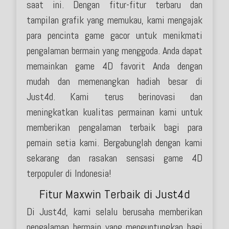
saat ini. Dengan fitur-fitur terbaru dan
tampilan grafik yang memukau, kami mengajak
para pencinta game gacor untuk menikmati
pengalaman bermain yang menggoda. Anda dapat
memainkan game 4D favorit Anda dengan
mudah dan memenangkan hadiah besar di
Just4d. Kami terus berinovasi dan
meningkatkan kualitas permainan kami untuk
memberikan pengalaman terbaik bagi para
pemain setia kami. Bergabunglah dengan kami
sekarang dan rasakan sensasi game 4D
terpopuler di Indonesia!
Fitur Maxwin Terbaik di Just4d
Di Just4d, kami selalu berusaha memberikan
pengalaman bermain yang menguntungkan bagi