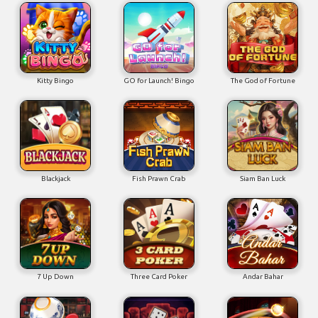
Kitty Bingo
GO for Launch! Bingo
The God of Fortune
Blackjack
Fish Prawn Crab
Siam Ban Luck
7 Up Down
Three Card Poker
Andar Bahar