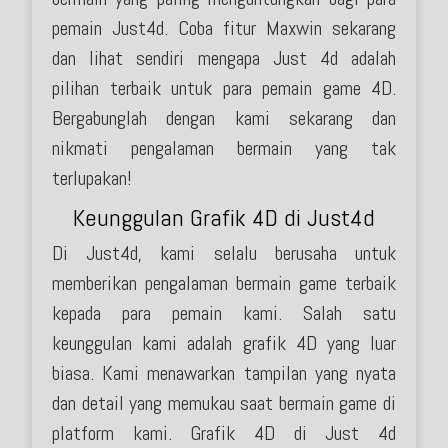
pemain Just4d. Coba fitur Maxwin sekarang
dan lihat sendiri mengapa Just 4d adalah
pilihan terbaik untuk para pemain game 4D.
Bergabunglah dengan kami sekarang dan
nikmati pengalaman bermain yang tak
terlupakan!
Keunggulan Grafik 4D di Just4d
Di Just4d, kami selalu berusaha untuk
memberikan pengalaman bermain game terbaik
kepada para pemain kami. Salah satu
keunggulan kami adalah grafik 4D yang luar
biasa. Kami menawarkan tampilan yang nyata
dan detail yang memukau saat bermain game di
platform kami. Grafik 4D di Just 4d