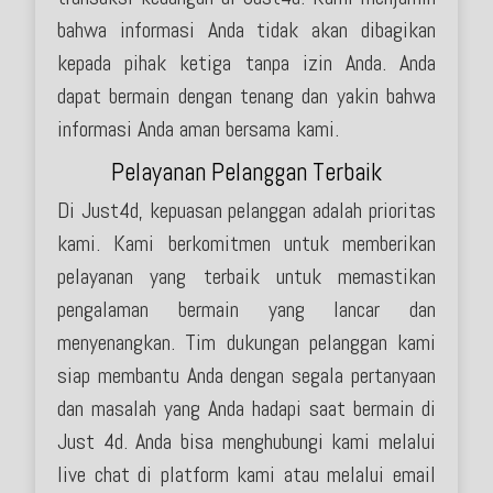
bahwa informasi Anda tidak akan dibagikan
kepada pihak ketiga tanpa izin Anda. Anda
dapat bermain dengan tenang dan yakin bahwa
informasi Anda aman bersama kami.
Pelayanan Pelanggan Terbaik
Di Just4d, kepuasan pelanggan adalah prioritas
kami. Kami berkomitmen untuk memberikan
pelayanan yang terbaik untuk memastikan
pengalaman bermain yang lancar dan
menyenangkan. Tim dukungan pelanggan kami
siap membantu Anda dengan segala pertanyaan
dan masalah yang Anda hadapi saat bermain di
Just 4d. Anda bisa menghubungi kami melalui
live chat di platform kami atau melalui email