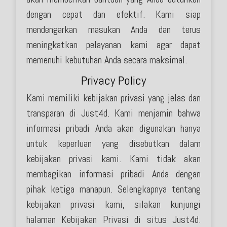
dengan cepat dan efektif. Kami siap
mendengarkan masukan Anda dan terus
meningkatkan pelayanan kami agar dapat
memenuhi kebutuhan Anda secara maksimal.
Privacy Policy
Kami memiliki kebijakan privasi yang jelas dan
transparan di Just4d. Kami menjamin bahwa
informasi pribadi Anda akan digunakan hanya
untuk keperluan yang disebutkan dalam
kebijakan privasi kami. Kami tidak akan
membagikan informasi pribadi Anda dengan
pihak ketiga manapun. Selengkapnya tentang
kebijakan privasi kami, silakan kunjungi
halaman Kebijakan Privasi di situs Just4d.