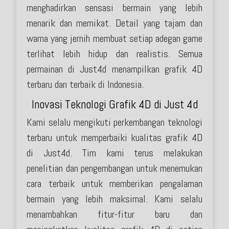
menghadirkan sensasi bermain yang lebih
menarik dan memikat. Detail yang tajam dan
warna yang jernih membuat setiap adegan game
terlihat lebih hidup dan realistis. Semua
permainan di Just4d menampilkan grafik 4D
terbaru dan terbaik di Indonesia.
Inovasi Teknologi Grafik 4D di Just 4d
Kami selalu mengikuti perkembangan teknologi
terbaru untuk memperbaiki kualitas grafik 4D
di Just4d. Tim kami terus melakukan
penelitian dan pengembangan untuk menemukan
cara terbaik untuk memberikan pengalaman
bermain yang lebih maksimal. Kami selalu
menambahkan fitur-fitur baru dan