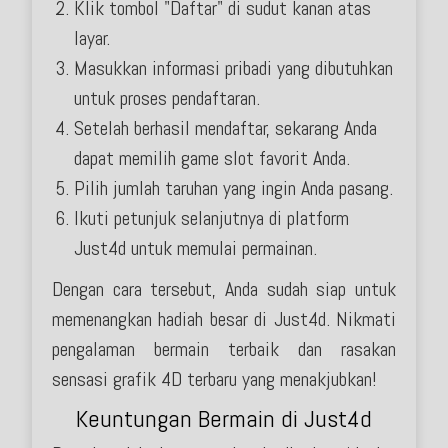
Klik tombol "Daftar" di sudut kanan atas
layar.
Masukkan informasi pribadi yang dibutuhkan
untuk proses pendaftaran.
Setelah berhasil mendaftar, sekarang Anda
dapat memilih game slot favorit Anda.
Pilih jumlah taruhan yang ingin Anda pasang.
Ikuti petunjuk selanjutnya di platform
Just4d untuk memulai permainan.
Dengan cara tersebut, Anda sudah siap untuk
memenangkan hadiah besar di Just4d. Nikmati
pengalaman bermain terbaik dan rasakan
sensasi grafik 4D terbaru yang menakjubkan!
Keuntungan Bermain di Just4d