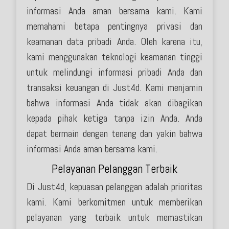
informasi Anda aman bersama kami. Kami
memahami betapa pentingnya privasi dan
keamanan data pribadi Anda. Oleh karena itu,
kami menggunakan teknologi keamanan tinggi
untuk melindungi informasi pribadi Anda dan
transaksi keuangan di Just4d. Kami menjamin
bahwa informasi Anda tidak akan dibagikan
kepada pihak ketiga tanpa izin Anda. Anda
dapat bermain dengan tenang dan yakin bahwa
informasi Anda aman bersama kami.
Pelayanan Pelanggan Terbaik
Di Just4d, kepuasan pelanggan adalah prioritas
kami. Kami berkomitmen untuk memberikan
pelayanan yang terbaik untuk memastikan