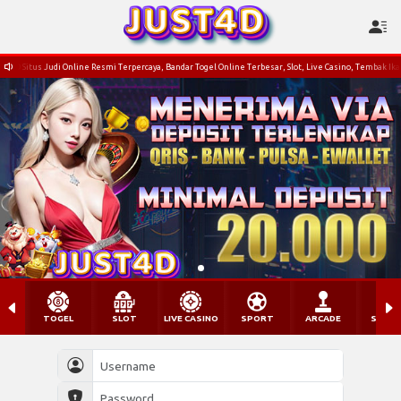
s Judi Online Resmi Terpercaya, Bandar Togel Online Terbesar, Slot, Live Casino, Tembak Ikan Online
TOGEL
SLOT
LIVE CASINO
SPORT
ARCADE
SABU