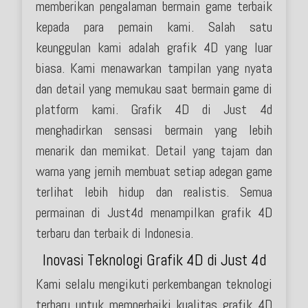
memberikan pengalaman bermain game terbaik
kepada para pemain kami. Salah satu
keunggulan kami adalah grafik 4D yang luar
biasa. Kami menawarkan tampilan yang nyata
dan detail yang memukau saat bermain game di
platform kami. Grafik 4D di Just 4d
menghadirkan sensasi bermain yang lebih
menarik dan memikat. Detail yang tajam dan
warna yang jernih membuat setiap adegan game
terlihat lebih hidup dan realistis. Semua
permainan di Just4d menampilkan grafik 4D
terbaru dan terbaik di Indonesia.
Inovasi Teknologi Grafik 4D di Just 4d
Kami selalu mengikuti perkembangan teknologi
terbaru untuk memperbaiki kualitas grafik 4D