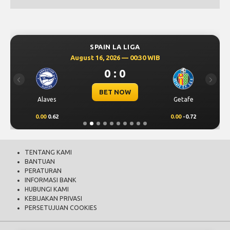
SPAIN LA LIGA
August 16, 2026 — 00:30 WIB
0 : 0
Previous
Next
BET NOW
Alaves
Getafe
0.00
0.62
0.00
-0.72
TENTANG KAMI
BANTUAN
PERATURAN
INFORMASI BANK
HUBUNGI KAMI
KEBIJAKAN PRIVASI
PERSETUJUAN COOKIES